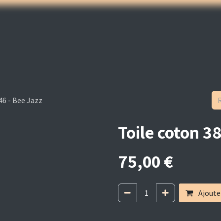
gnets
Accessoires
Informations générales
Contact
46 - Bee Jazz
Toile coton 3
75,00
€
Ajoute