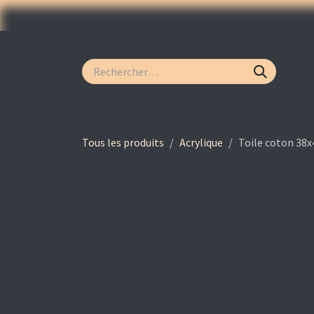
Se rendre au contenu
Page d'accueil
Acryliques
Aquarelles
Ma
Tous les produits
Acrylique
Toile coton 38x