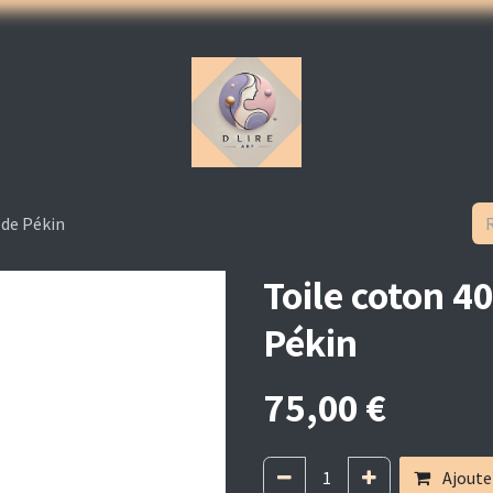
gnets
Accessoires
Informations générales
Contact
 de Pékin
Toile coton 4
Pékin
75,00
€
Ajoute