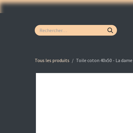
Se rendre au contenu
Page d'accueil
Acryliques
Aquarelles
Ma
Tous les produits
Toile coton 40x50 - La dame