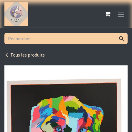
Se rendre au contenu
Tous les produits